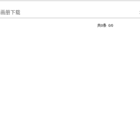
校画册下载
共0条 0/0