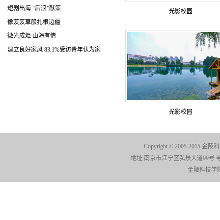
短剧出海 “后浪”献策
光影校园
像芨芨草般扎根边疆
微光成炬 山海有情
建立良好家风 83.1%受访青年认为家
光影校园
Copyright © 2005-2015 金陵科
地址:南京市江宁区弘景大道99号 电话:025-
金陵科技学