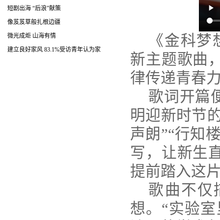
短剧出海 “后浪”献策
像芨芨草般扎根边疆
微光成炬 山海有情
《金科梦想
建立良好家风 83.1%受访青年认为家
新主题歌曲
律传递青春
歌词开篇
明迎新时节的
声朗”“行知
写，让新生
提前踏入这
歌曲不仅
想。“实验室